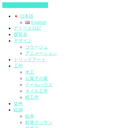
コンテンツへスキップ
日本語
English
アトリエ日記
展覧会
デザイン
コラージュ
アニメーション
トリックアート
工作
木工
お菓子の家
ドールハウス
タイル工作
紙工作
染色
絵画
絵本
鉛筆デッサン