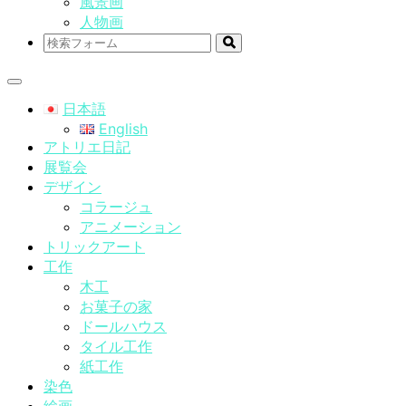
風景画
人物画
検
索
日本語
English
アトリエ日記
展覧会
デザイン
コラージュ
アニメーション
トリックアート
工作
木工
お菓子の家
ドールハウス
タイル工作
紙工作
染色