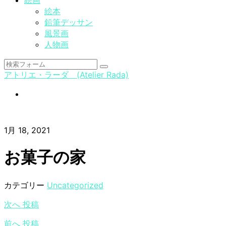
絵画
絵本
鉛筆デッサン
風景画
人物画
検
アトリエ・ラーダ (Atelier Rada)
索
instagram
1月 18, 2021
お菓子の家
カテゴリー
Uncategorized
次へ
投稿
前へ
投稿