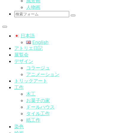
風景画
人物画
検
索
日本語
English
アトリエ日記
展覧会
デザイン
コラージュ
アニメーション
トリックアート
工作
木工
お菓子の家
ドールハウス
タイル工作
紙工作
染色