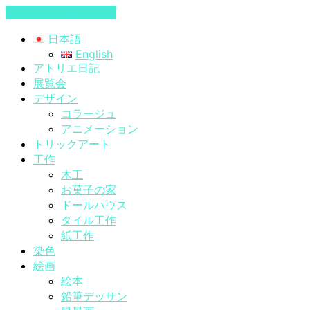
コンテンツへスキップ
日本語
English
アトリエ日記
展覧会
デザイン
コラージュ
アニメーション
トリックアート
工作
木工
お菓子の家
ドールハウス
タイル工作
紙工作
染色
絵画
絵本
鉛筆デッサン