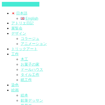
コンテンツへスキップ
日本語
English
アトリエ日記
展覧会
デザイン
コラージュ
アニメーション
トリックアート
工作
木工
お菓子の家
ドールハウス
タイル工作
紙工作
染色
絵画
絵本
鉛筆デッサン