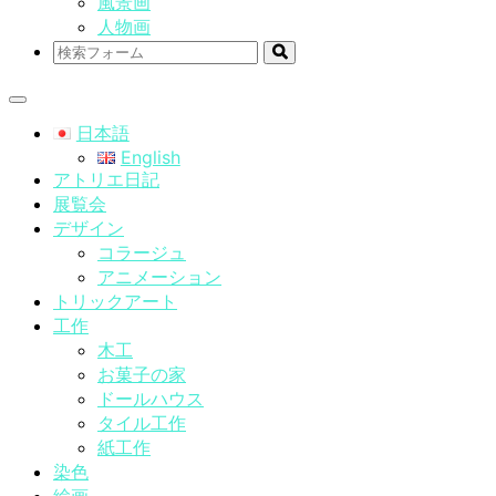
風景画
人物画
検
索
日本語
English
アトリエ日記
展覧会
デザイン
コラージュ
アニメーション
トリックアート
工作
木工
お菓子の家
ドールハウス
タイル工作
紙工作
染色