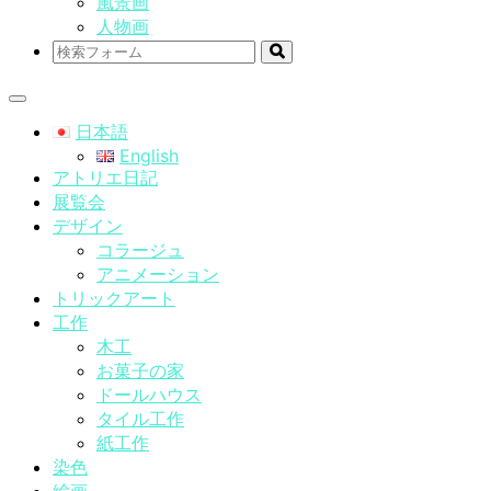
風景画
人物画
検
索
日本語
English
アトリエ日記
展覧会
デザイン
コラージュ
アニメーション
トリックアート
工作
木工
お菓子の家
ドールハウス
タイル工作
紙工作
染色