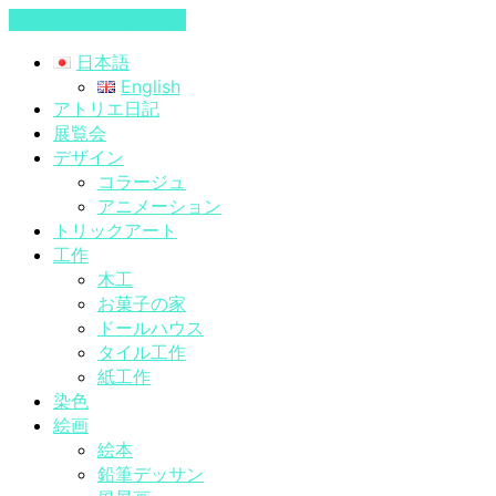
コンテンツへスキップ
日本語
English
アトリエ日記
展覧会
デザイン
コラージュ
アニメーション
トリックアート
工作
木工
お菓子の家
ドールハウス
タイル工作
紙工作
染色
絵画
絵本
鉛筆デッサン