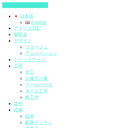
コンテンツへスキップ
日本語
English
アトリエ日記
展覧会
デザイン
コラージュ
アニメーション
トリックアート
工作
木工
お菓子の家
ドールハウス
タイル工作
紙工作
染色
絵画
絵本
鉛筆デッサン