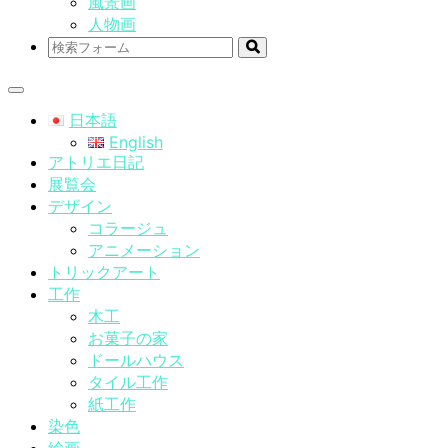
風景画
人物画
検
索
日本語
English
アトリエ日記
展覧会
デザイン
コラージュ
アニメーション
トリックアート
工作
木工
お菓子の家
ドールハウス
タイル工作
紙工作
染色