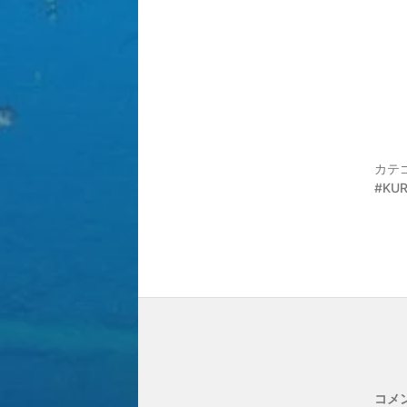
カテ
KU
コメ