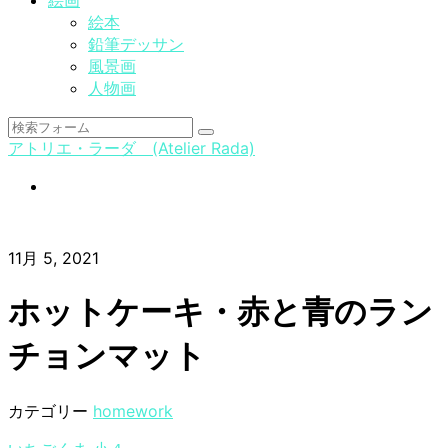
絵画
絵本
鉛筆デッサン
風景画
人物画
検
アトリエ・ラーダ (Atelier Rada)
索
instagram
11月 5, 2021
ホットケーキ・赤と青のラン
チョンマット
カテゴリー
homework