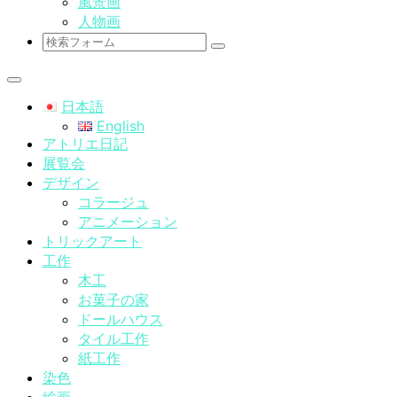
風景画
人物画
検
索
日本語
English
アトリエ日記
展覧会
デザイン
コラージュ
アニメーション
トリックアート
工作
木工
お菓子の家
ドールハウス
タイル工作
紙工作
染色