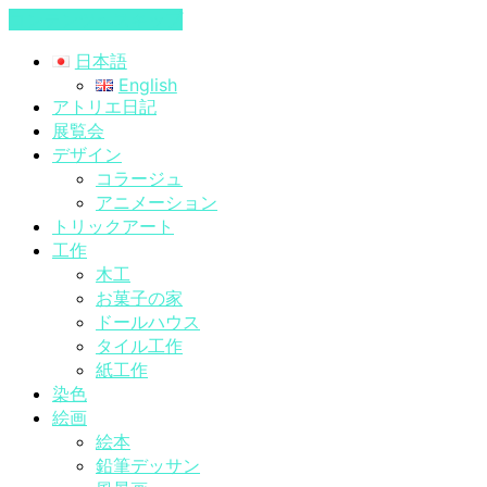
コンテンツへスキップ
日本語
English
アトリエ日記
展覧会
デザイン
コラージュ
アニメーション
トリックアート
工作
木工
お菓子の家
ドールハウス
タイル工作
紙工作
染色
絵画
絵本
鉛筆デッサン