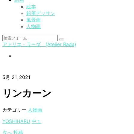
絵画
絵本
鉛筆デッサン
風景画
人物画
検
アトリエ・ラーダ (Atelier Rada)
索
instagram
5月 21, 2021
リンカーン
カテゴリー
人物画
YOSHIHARU
中１
次へ
投稿