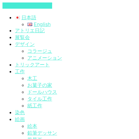
コンテンツへスキップ
日本語
English
アトリエ日記
展覧会
デザイン
コラージュ
アニメーション
トリックアート
工作
木工
お菓子の家
ドールハウス
タイル工作
紙工作
染色
絵画
絵本
鉛筆デッサン