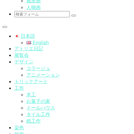
風景画
人物画
検
索
日本語
English
アトリエ日記
展覧会
デザイン
コラージュ
アニメーション
トリックアート
工作
木工
お菓子の家
ドールハウス
タイル工作
紙工作
染色