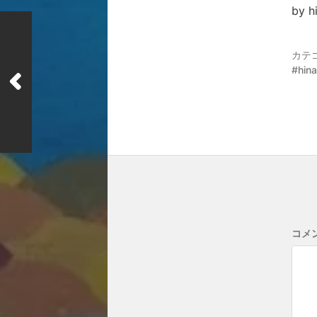
by 
カテ
hin
コメ