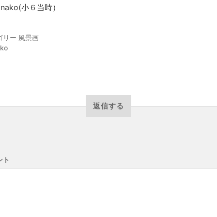
hinako(小６当時）
ゴリー
風景画
ako
返信する
ント