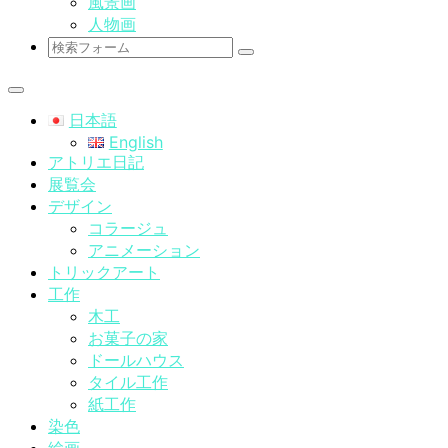
風景画
人物画
検
索
日本語
English
アトリエ日記
展覧会
デザイン
コラージュ
アニメーション
トリックアート
工作
木工
お菓子の家
ドールハウス
タイル工作
紙工作
染色