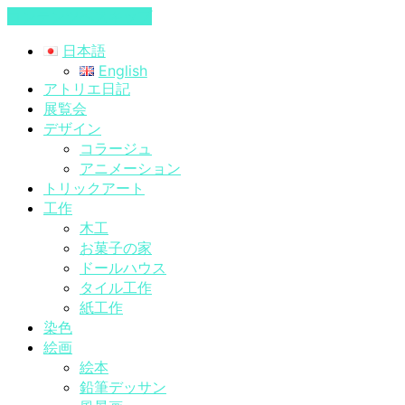
コンテンツへスキップ
日本語
English
アトリエ日記
展覧会
デザイン
コラージュ
アニメーション
トリックアート
工作
木工
お菓子の家
ドールハウス
タイル工作
紙工作
染色
絵画
絵本
鉛筆デッサン