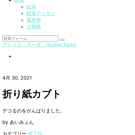
絵画
絵本
鉛筆デッサン
風景画
人物画
検
アトリエ・ラーダ (Atelier Rada)
索
instagram
4月 30, 2021
折り紙カブト
デコるのをがんばりました。
by あいみょん
カテゴリー
紙工作