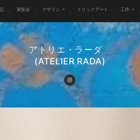
記
展覧会
デザイン
トリックアート
工作
アトリエ・ラーダ
(ATELIER RADA)