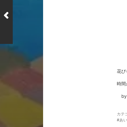
花び
時間
by
カテ
あ