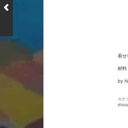
着せ
材料
by h
カテ
hin