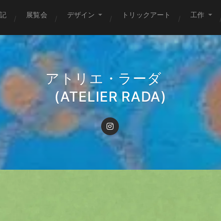
記
展覧会
デザイン
トリックアート
工作
アトリエ・ラーダ
(ATELIER RADA)