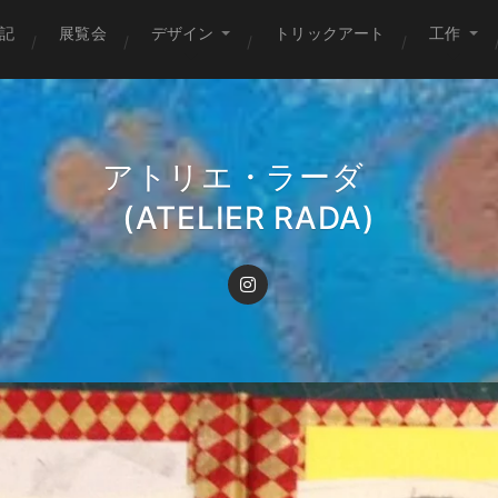
記
展覧会
デザイン
トリックアート
工作
アトリエ・ラーダ
(ATELIER RADA)