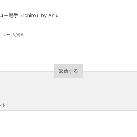
ー選手（Ichiro）by Anju
ゴリー
人物画
返信する
ント