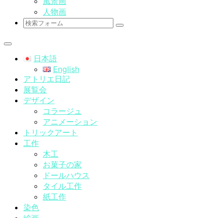
風景画
人物画
検
索
日本語
English
アトリエ日記
展覧会
デザイン
コラージュ
アニメーション
トリックアート
工作
木工
お菓子の家
ドールハウス
タイル工作
紙工作
染色