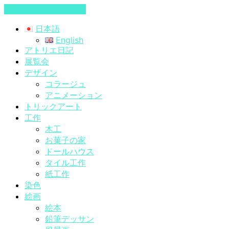
コンテンツへスキップ
日本語
English
アトリエ日記
展覧会
デザイン
コラージュ
アニメーション
トリックアート
工作
木工
お菓子の家
ドールハウス
タイル工作
紙工作
染色
絵画
絵本
鉛筆デッサン