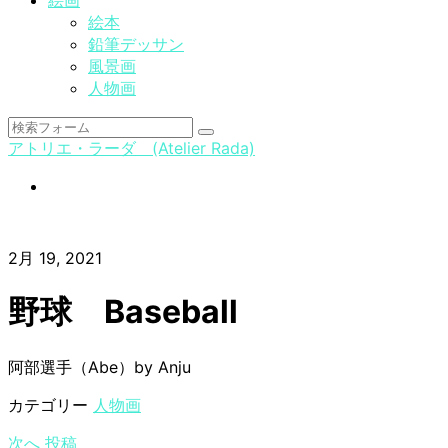
絵画
絵本
鉛筆デッサン
風景画
人物画
検
アトリエ・ラーダ (Atelier Rada)
索
instagram
2月 19, 2021
野球 Baseball
阿部選手（Abe）by Anju
カテゴリー
人物画
次へ
投稿